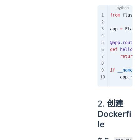
from
 flask 
i
app 
=
 Flask
(
@app
.
route
(
'
def
 hello_wo
    return
 '
if
 __name__
 
    app.
run
(
2.
创建
Dockerfi
le
在与