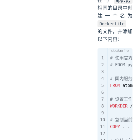
app.py
相同的目录中创
建一个名为
Dockerfile
的文件，并添加
以下内容：
# 使用官方的 
# FROM pytho
# 国内服务器可
FROM
 atomhub
# 设置工作目
WORKDIR
 /app
# 复制当前目
COPY
 . .