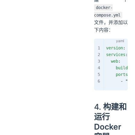
docker-
compose.yml
文件，并添加以
下内容：
version
: 
'3'
services
:
  web
:
    build
: 
.
    ports
:
      - 
"500
4.
构建和
运行
Docker