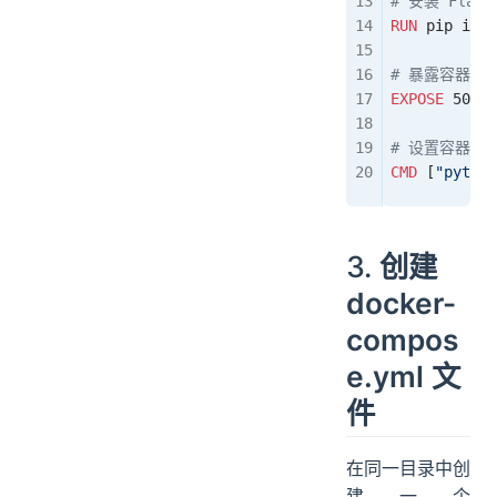
# 安装 Flask
RUN
 pip inst
# 暴露容器的 
EXPOSE
 5000
# 设置容器启
CMD
 [
"python
3.
创建
docker-
compos
e.yml 文
件
在同一目录中创
建一个